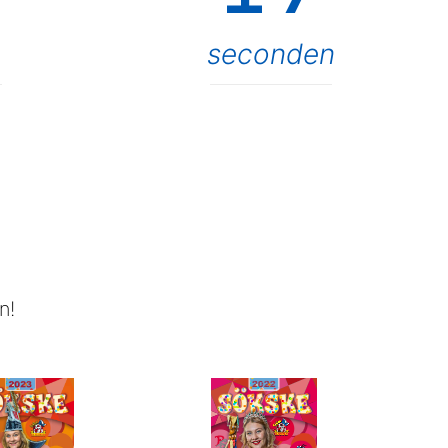
seconden
n!