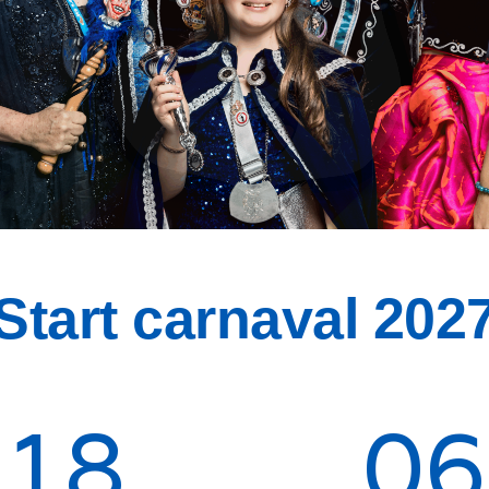
Start carnaval 202
18
06