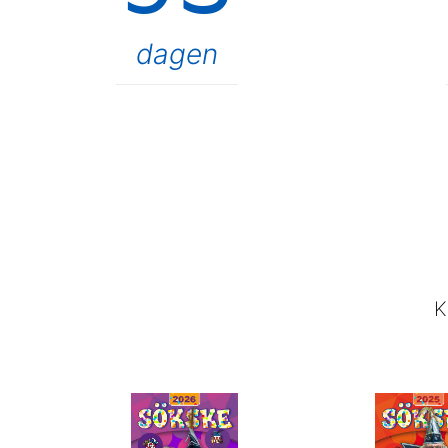
dagen
K