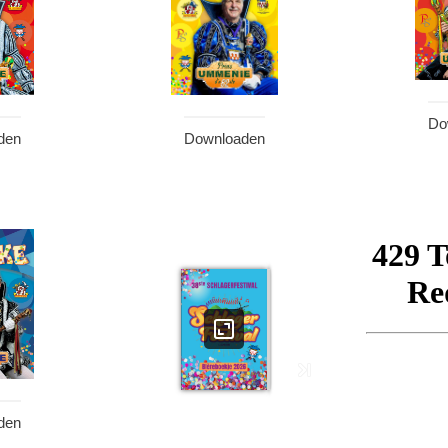
Do
den
Downloaden
den