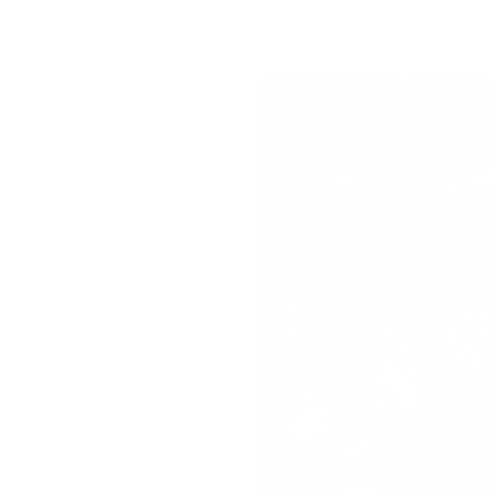
NT
sbeek = De SOK
t op het marktplein. Hij zal u
dagavond in de tent en gaat door
ng van de carnaval. Op zondag
ngs de SOK tent en hebben we
dag is er de kindermiddag en
ale!
llen wij delen op onze social
rnaval is de eetgelegenheid in