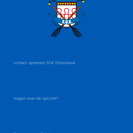
contact opnemen SOK Groesbeek
info@sok-groesbeek.nl
Vragen over de optocht?
optocht@sok-groesbeek.nl