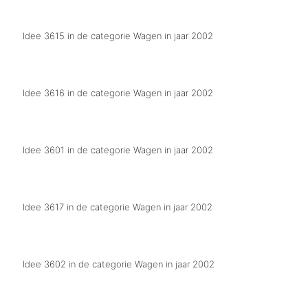
Wej willen ok hete daag, wej make ons eigen gat ien de ozonlaog.
Idee 3615 in de categorie Wagen in jaar 2002
Zonder piraten geen carnaval.
Idee 3616 in de categorie Wagen in jaar 2002
Kein gezeig wir fahren nach Ostereich
Idee 3601 in de categorie Wagen in jaar 2002
Bestuurs wagen
Idee 3617 in de categorie Wagen in jaar 2002
De Waaiers 11 jaar in vogelvlucht
Idee 3602 in de categorie Wagen in jaar 2002
Prinsenwagen De Horst