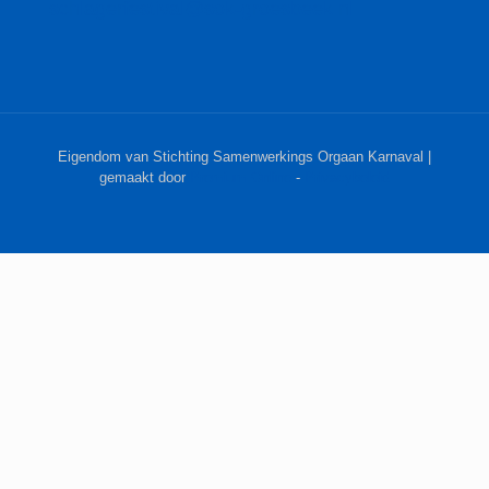
schlagerfestival@sok-groesbeek.nl
Eigendom van Stichting Samenwerkings Orgaan Karnaval |
gemaakt door
Premium Online
-
Privacybeleid