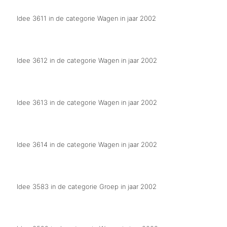
Idee 3611 in de categorie Wagen in jaar 2002
Met carnaval zitten we in de zevende hemel.
Idee 3612 in de categorie Wagen in jaar 2002
Met de Gruusbekse carnaval steken wej er boven uut.
Idee 3613 in de categorie Wagen in jaar 2002
Wej geleuve `t dit joar wel
Idee 3614 in de categorie Wagen in jaar 2002
Op vakantie naar de ruimte.
Idee 3583 in de categorie Groep in jaar 2002
Geef het door rechts gaat voor