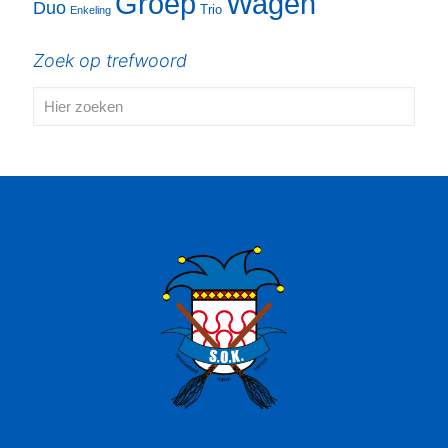
Groep
Wagen
Duo
Trio
Enkeling
Zoek op trefwoord