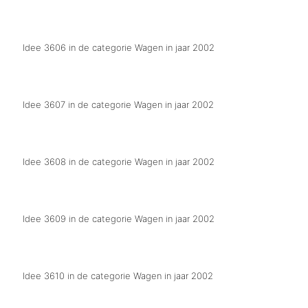
Kindeer opvang probleem.
Idee 3606 in de categorie Wagen in jaar 2002
We zien apen trots op het Groesbeekse-carnaval
Idee 3607 in de categorie Wagen in jaar 2002
Wej hebbe dih joar hektisch gebouwd
Idee 3608 in de categorie Wagen in jaar 2002
Wej goan met ons huuske de grens over
Idee 3609 in de categorie Wagen in jaar 2002
Prinsenwagen Berg en Dal
Idee 3610 in de categorie Wagen in jaar 2002
Ien Gruusbek is `t mar knoei.