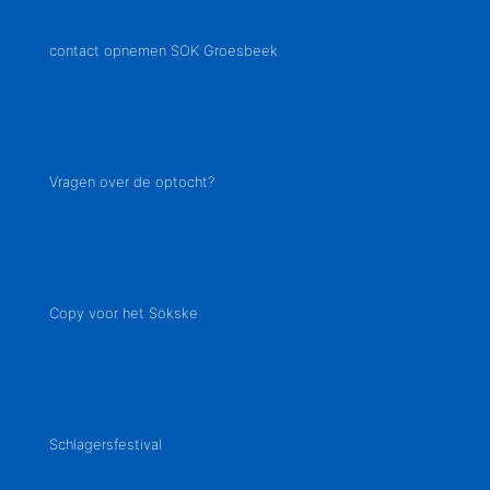
contact opnemen SOK Groesbeek
info@sok-groesbeek.nl
Vragen over de optocht?
optocht@sok-groesbeek.nl
Copy voor het Sökske
sokske@sok-groesbeek.nl
Schlagersfestival