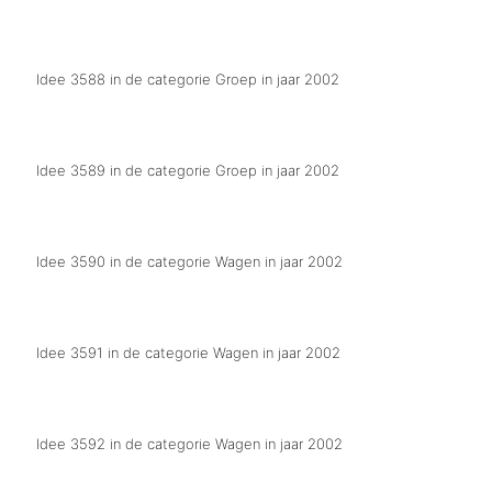
Legionela ien ut voyerland
Idee 3588 in de categorie Groep in jaar 2002
Wej Hebbe onze beste tiet gehad
Idee 3589 in de categorie Groep in jaar 2002
Wij zijn blij met de trein
Idee 3590 in de categorie Wagen in jaar 2002
W.K. 2002 Wij zijn dit jaar gestrand.
Idee 3591 in de categorie Wagen in jaar 2002
Doorstart buurtwinkel
Idee 3592 in de categorie Wagen in jaar 2002
Ridder The wil euro`s zien vur zien kasteel