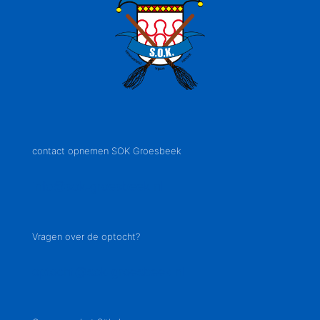
contact opnemen SOK Groesbeek
info@sok-groesbeek.nl
Vragen over de optocht?
optocht@sok-groesbeek.nl