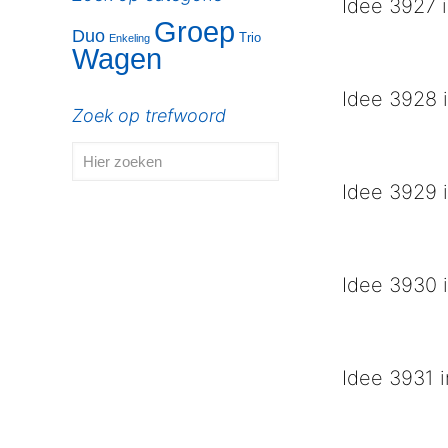
Idee 3927 i
Groep
Duo
Trio
Enkeling
Renovatie kerkt
Wagen
Idee 3928 i
Zoek op trefwoord
Groesbeek drie 
Idee 3929 i
Mar ik rook nie
Idee 3930 i
Groesbeek dorp 
Idee 3931 i
Wej hebbe onze 