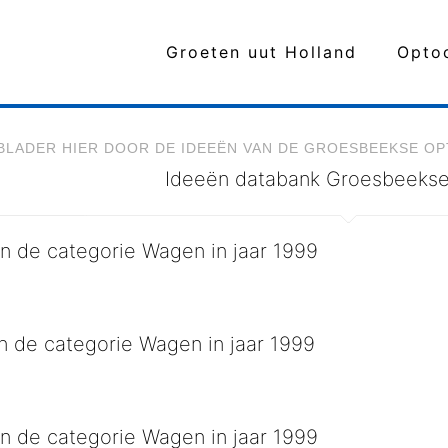
Groeten uut Holland
Opto
BLADER HIER DOOR DE IDEEËN VAN DE GROESBEEKSE O
Ideeën databank Groesbeekse
n de categorie Wagen in jaar 1999
aatste wagen van de 20e eeuw
n de categorie Wagen in jaar 1999
laast hij ons de eeuw uit
n de categorie Wagen in jaar 1999