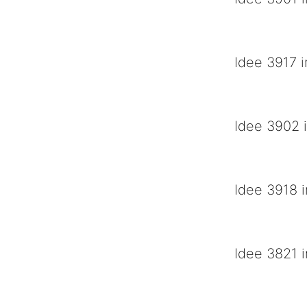
Schuur ien de b
Idee 3917 i
Gèn volk mer ien
Idee 3902 i
M ' et de carnav
Idee 3918 i
Sekte 2000
Idee 3821 i
Knudde