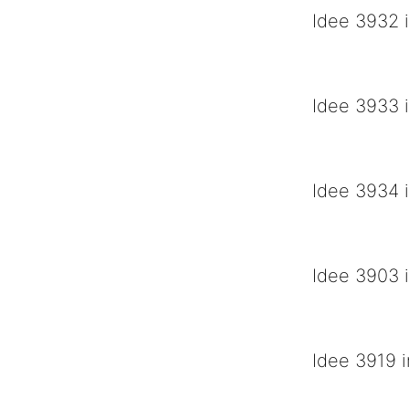
Idee 3932 i
Doping in de tou
Idee 3933 i
Met de Carnaval
Idee 3934 i
Showbizzcity va
Idee 3903 i
Geniet, maar dr
Idee 3919 i
Prinsenwagen