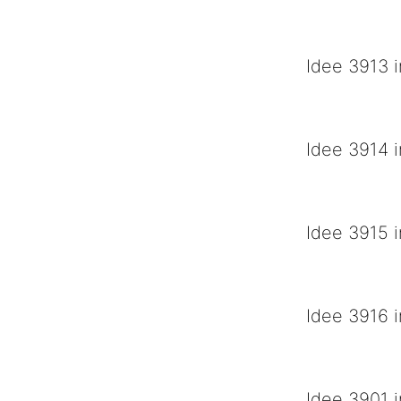
De Niksnutters i
Idee 3913 i
Prinsensteek
Idee 3914 i
Prinsenwagen
Idee 3915 i
Gruusbek timme
Idee 3916 i
Epo in de tour d
Idee 3901 i