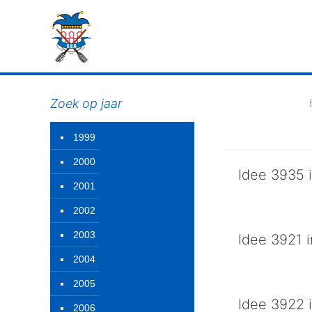
Zoek op jaar
1999
2000
Idee 3935 i
2001
Als aller allerl
2002
2003
Idee 3921 i
2004
Met zijn schuit b
2005
Idee 3922 i
2006