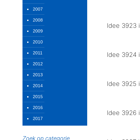
1 e Groesbeeks
2007
2008
Idee 3923 i
2009
Kangoeroe Prin
2010
2011
Idee 3924 i
2012
Groesbeekse Su
2013
Idee 3925 i
2014
Teletubbies
2015
2016
Idee 3926 i
2017
Met Clinton op d
Zoek op categorie