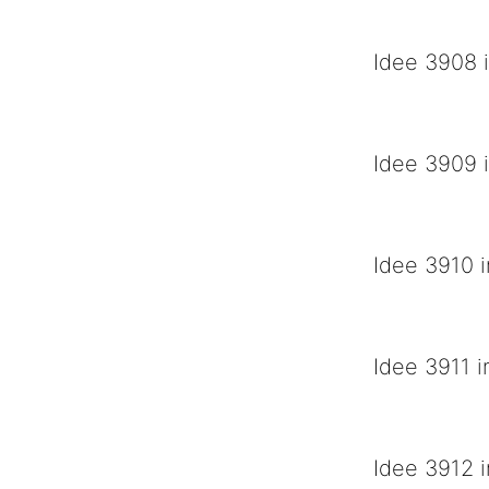
Blik op de weg
Idee 3908 i
Wej zien 4 dage
Idee 3909 i
Millenium Baby
Idee 3910 i
Zuid Amerikaans
Idee 3911 i
Wij kijken de aa
Idee 3912 i