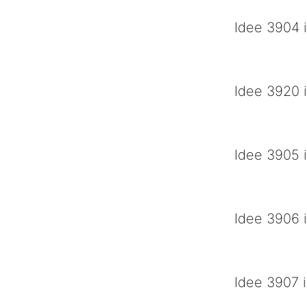
Idee 3904 i
leder zien eige pi
Idee 3920 i
Babyboom en Via
Idee 3905 i
Meer blauw op s
Idee 3906 i
Boterpot
Idee 3907 i