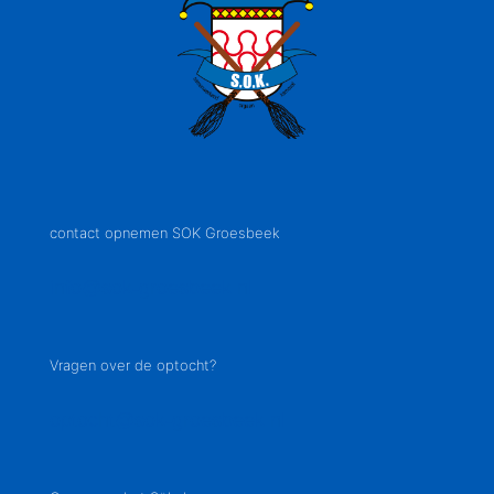
contact opnemen SOK Groesbeek
info@sok-groesbeek.nl
Vragen over de optocht?
optocht@sok-groesbeek.nl