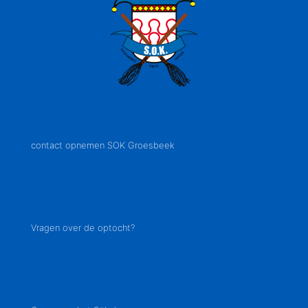
contact opnemen SOK Groesbeek
info@sok-groesbeek.nl
Vragen over de optocht?
optocht@sok-groesbeek.nl