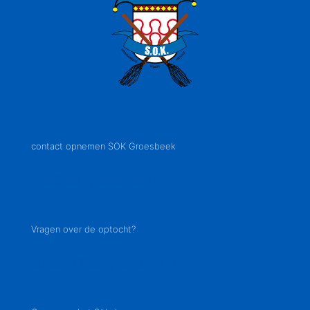
contact opnemen SOK Groesbeek
info@sok-groesbeek.nl
Vragen over de optocht?
optocht@sok-groesbeek.nl