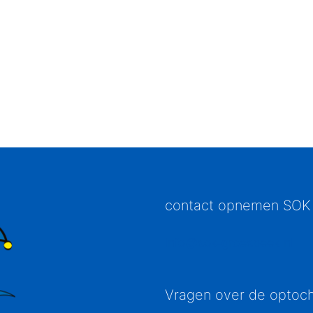
contact opnemen SOK
info@sok-groesbeek.nl
Vragen over de optoc