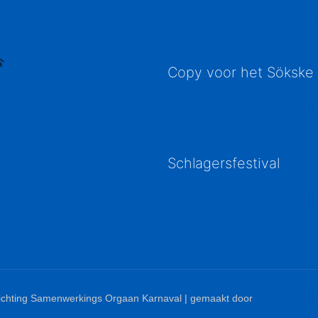
optocht@sok-groesbeek.n
Copy voor het Sökske
sokske@sok-groesbeek.nl
Schlagersfestival
schlagerfestival@sok-groe
ichting Samenwerkings Orgaan Karnaval | gemaakt door
Premium Onli