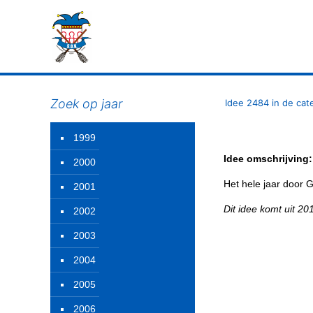
Zoek op jaar
Idee 2484 in de cat
1999
Idee omschrijving:
2000
Het hele jaar door 
2001
Dit idee komt uit 2
2002
2003
2004
2005
2006