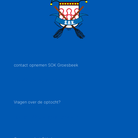
contact opnemen SOK Groesbeek
info@sok-groesbeek.nl
Vragen over de optocht?
optocht@sok-groesbeek.nl