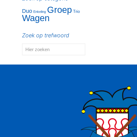
Groep
Duo
Trio
Enkeling
Wagen
Zoek op trefwoord