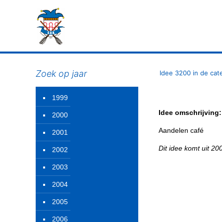
Zoek op jaar
Idee 3200 in de cat
1999
Idee omschrijving:
2000
Aandelen café
2001
Dit idee komt uit 2
2002
2003
2004
2005
2006