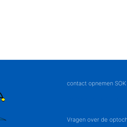
contact opnemen SOK
info@sok-groesbeek.nl
Vragen over de optoc