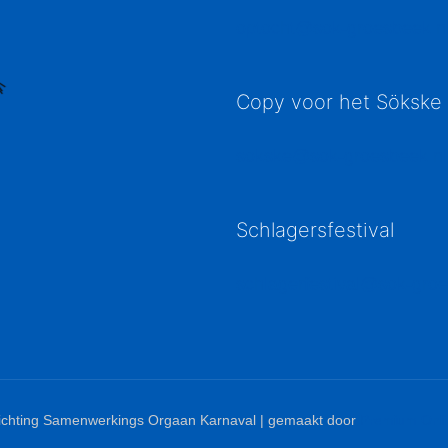
optocht@sok-groesbeek.n
Copy voor het Sökske
sokske@sok-groesbeek.nl
Schlagersfestival
schlagerfestival@sok-groe
ichting Samenwerkings Orgaan Karnaval | gemaakt door
Premium Onli