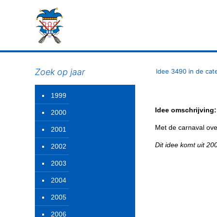
Zoek op jaar
Idee 3490 in de cat
1999
Idee omschrijving:
2000
Met de carnaval ove
2001
Dit idee komt uit 2
2002
2003
2004
2005
2006