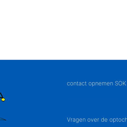
contact opnemen SOK
info@sok-groesbeek.nl
Vragen over de optoc