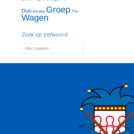
Groep
Duo
Trio
Enkeling
Wagen
Zoek op trefwoord