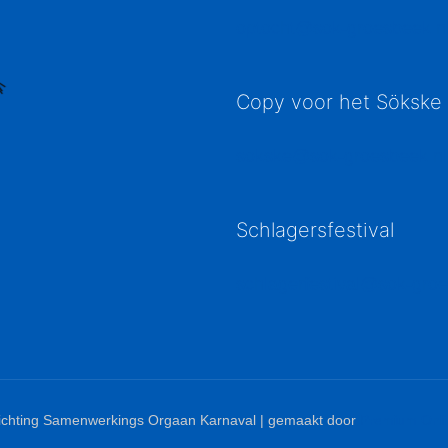
optocht@sok-groesbeek.n
Copy voor het Sökske
sokske@sok-groesbeek.nl
Schlagersfestival
schlagerfestival@sok-groe
ichting Samenwerkings Orgaan Karnaval | gemaakt door
Premium Onli