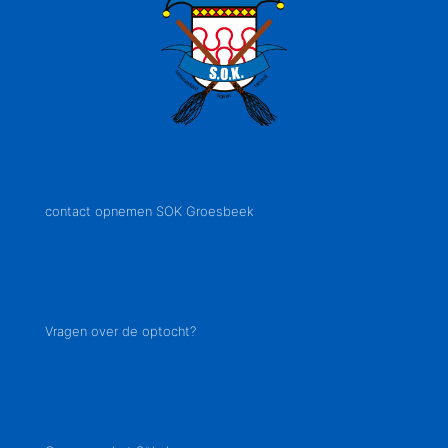
contact opnemen SOK Groesbeek
info@sok-groesbeek.nl
Vragen over de optocht?
optocht@sok-groesbeek.nl