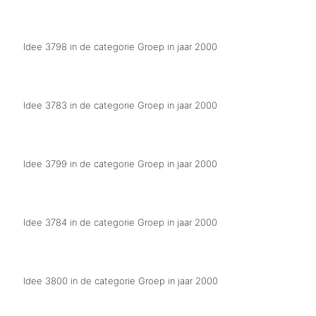
Stamboom
Idee 3798 in de categorie Groep in jaar 2000
Het nieuwe inlegkruisje (string)
Idee 3783 in de categorie Groep in jaar 2000
Wej gon ieskalt vur d'n urste pries
Idee 3799 in de categorie Groep in jaar 2000
"Pad"vinders: De Schoenveters hebben 't pad gevonden
Idee 3784 in de categorie Groep in jaar 2000
Wej hebbe d'r lak on
Idee 3800 in de categorie Groep in jaar 2000
Pottenkiekers