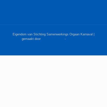
schlagerfestival@sok-groesbeek.nl
Eigendom van Stichting Samenwerkings Orgaan Karnaval |
gemaakt door
Premium Online
-
Privacybeleid