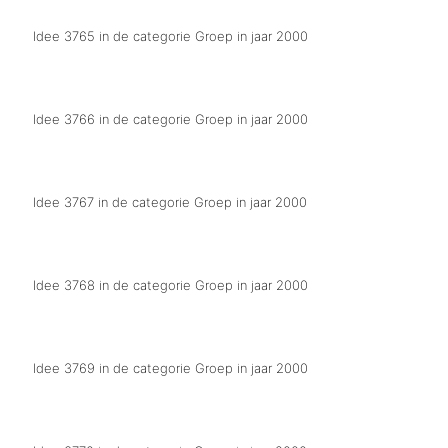
Idee 3765 in de categorie Groep in jaar 2000
Wij luiden de optocht in
Idee 3766 in de categorie Groep in jaar 2000
De optocht loopt op rolletjes
Idee 3767 in de categorie Groep in jaar 2000
Wij hebben de Groesbeekse beerput los
Idee 3768 in de categorie Groep in jaar 2000
Alles zit vol, mar wej brengen de ruumte in Grusbèk
Idee 3769 in de categorie Groep in jaar 2000
CD's copiëren (branden)