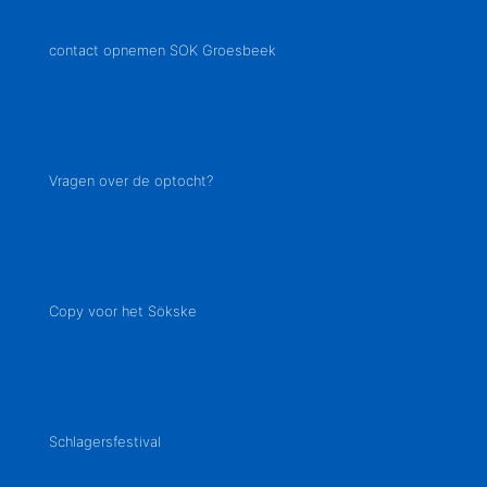
contact opnemen SOK Groesbeek
info@sok-groesbeek.nl
Vragen over de optocht?
optocht@sok-groesbeek.nl
Copy voor het Sökske
sokske@sok-groesbeek.nl
Schlagersfestival