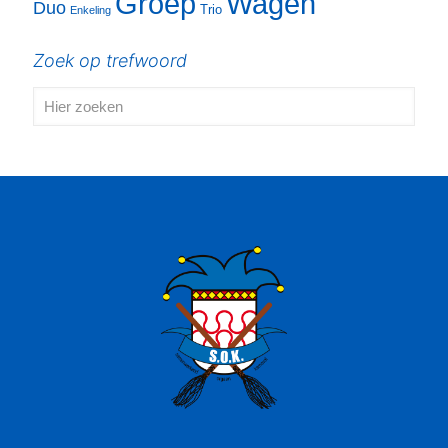
Groep
Wagen
Duo
Trio
Enkeling
Zoek op trefwoord